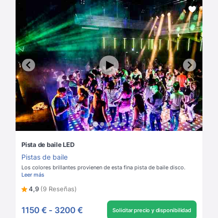
Pista de baile LED
Pistas de baile
Los colores brillantes provienen de esta fina pista de baile disco.
Leer más
4,9
(9 Reseñas)
1150 €
-
3200 €
Solicitar precio y disponibilidad