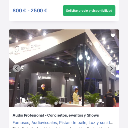
800 €
-
2500 €
Solicitar precio y disponibilidad
Audio Profesional - Conciertos, eventos y Shows
Famosos
,
Audiovisuales
,
Pistas de baile
,
Luz y sonido
,
Alquile