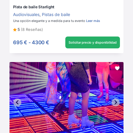
Pista de baile Starlight
Audiovisuales
,
Pistas de baile
Una opción elegante y a medida para tu evento
Leer más
5
(8 Reseñas)
695 €
-
4300 €
Solicitar precio y disponibilidad