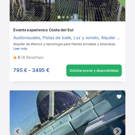
Events experience Costa del Sol
Audiovisuales
,
Pistas de baile
,
Luz y sonido
,
Alquiler de luz y sonido
Alquiler de efectos y tecnología para fiestas privadas y empresas
Leer más
5
(8 Reseñas)
795 €
-
3495 €
Solicitar precio y disponibilidad