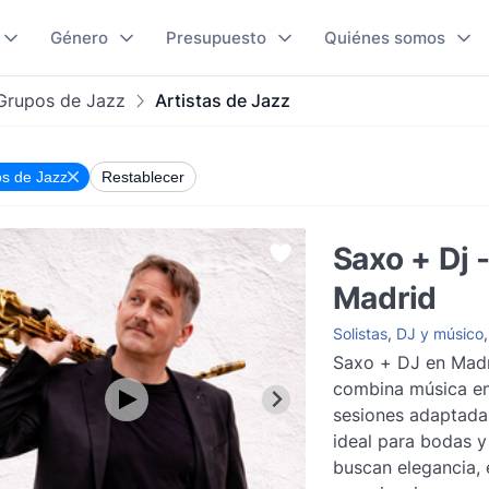
Género
Presupuesto
Quiénes somos
Grupos de Jazz
Artistas de Jazz
s de Jazz
Restablecer
Saxo + Dj 
Madrid
Solistas
,
DJ y músico
Saxo + DJ en Madr
combina música en
sesiones adaptadas
ideal para bodas y
buscan elegancia, 