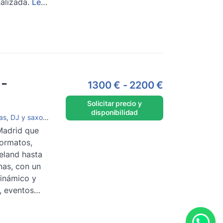
alizada.
Leer
 -
1300 €
-
2200 €
Solicitar precio y
disponibilidad
as
,
DJ y saxofón
,
Grupos de Jazz
,
Grupos de Gipsy Jazz
Madrid que
formatos,
eland hasta
as, con un
dinámico y
, eventos
ebraciones.