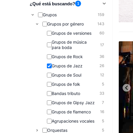
¿Qué está buscando?
1
Grupos
159
Grupos por género
143
Grupos de versiones
60
Grupos de música
17
para boda
Grupos de Rock
36
Grupos de Jazz
26
Grupos de Soul
12
Grupos de folk
5
Bandas tributo
33
Grupos de Gipsy Jazz
7
Grupos de flamenco
16
Agrupaciones vocales
5
Orquestas
5