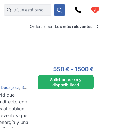
Ordenar por:
Los más relevantes
-
550 €
-
1500 €
Solicitar precio y
disponibilidad
,
Dúos jazz
,
Saxofonistas
,
DJ y saxofón
,
Grupos de Jazz
,
Grupos de 
id que
 directo con
 al público,
 eventos que
energía y una