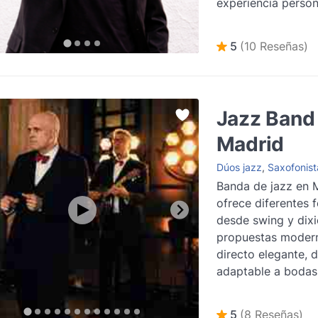
experiencia person
más
5
(10 Reseñas)
Jazz Band
Madrid
Dúos jazz
,
Saxofonist
Banda de jazz en 
ofrece diferentes 
desde swing y dixi
propuestas modern
directo elegante, 
adaptable a bodas
corporativos y cel
Leer más
5
(8 Reseñas)