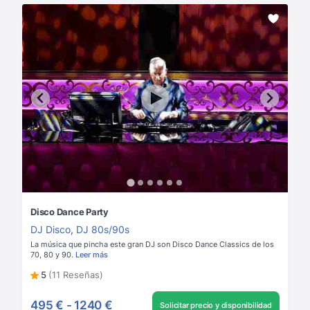
Disco Dance Party
DJ Disco
,
DJ 80s/90s
La música que pincha este gran DJ son Disco Dance Classics de los
70, 80 y 90.
Leer más
5
(11 Reseñas)
495 €
-
1240 €
Solicitar precio y disponibilidad