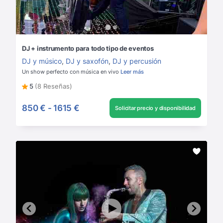
DJ + instrumento para todo tipo de eventos
DJ y músico
,
DJ y saxofón
,
DJ y percusión
Un show perfecto con música en vivo
Leer más
5
(8 Reseñas)
850 €
-
1615 €
Solicitar precio y disponibilidad