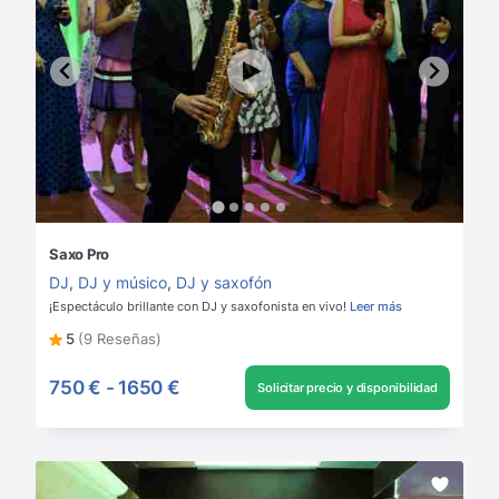
Saxo Pro
DJ
,
DJ y músico
,
DJ y saxofón
¡Espectáculo brillante con DJ y saxofonista en vivo!
Leer más
5
(9 Reseñas)
750 €
-
1650 €
Solicitar precio y disponibilidad