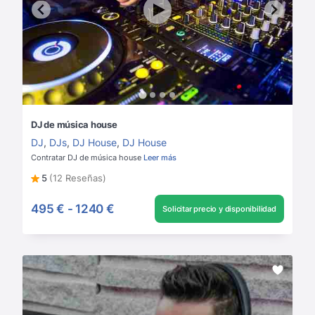
DJ de música house
DJ
,
DJs
,
DJ House
,
DJ House
Contratar DJ de música house
Leer más
5
(12 Reseñas)
495 €
-
1240 €
Solicitar precio y disponibilidad