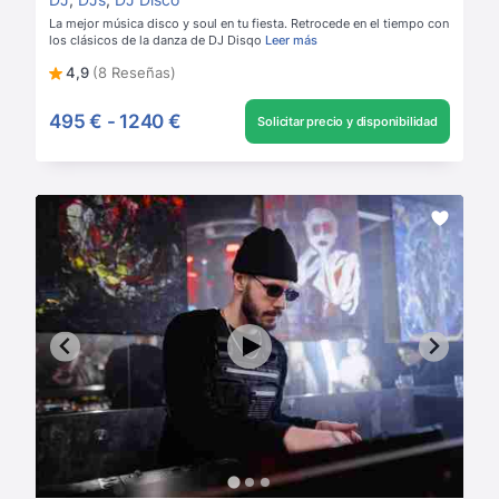
La mejor música disco y soul en tu fiesta. Retrocede en el tiempo con
los clásicos de la danza de DJ Disqo
Leer más
4,9
(8 Reseñas)
495 €
-
1240 €
Solicitar precio y disponibilidad