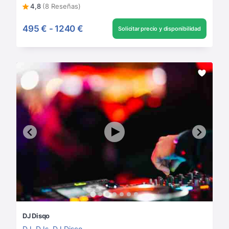
4,8
(8 Reseñas)
495 €
-
1240 €
Solicitar precio y disponibilidad
DJ Disqo
DJ
,
DJs
,
DJ Disco