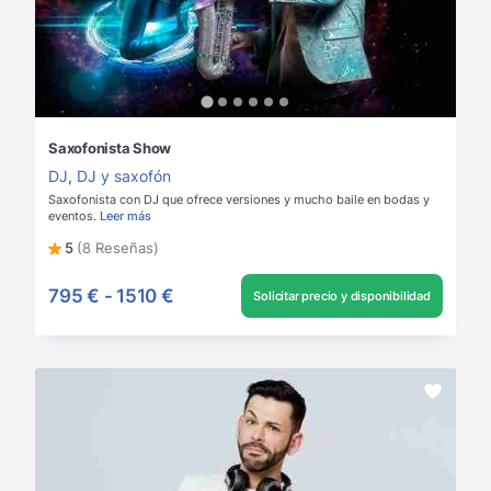
Saxofonista Show
DJ
,
DJ y saxofón
Saxofonista con DJ que ofrece versiones y mucho baile en bodas y
eventos.
Leer más
5
(8 Reseñas)
795 €
-
1510 €
Solicitar precio y disponibilidad