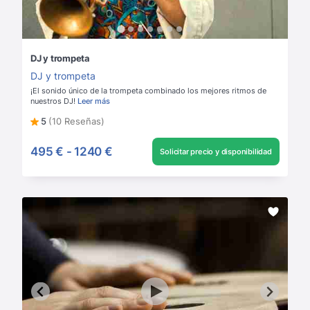
DJ y trompeta
DJ y trompeta
¡El sonido único de la trompeta combinado los mejores ritmos de
nuestros DJ!
Leer más
5
(10 Reseñas)
495 €
-
1240 €
Solicitar precio y disponibilidad