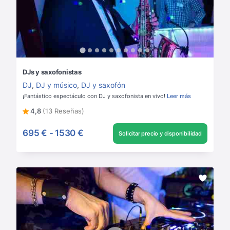
DJs y saxofonistas
DJ
,
DJ y músico
,
DJ y saxofón
¡Fantástico espectáculo con DJ y saxofonista en vivo!
Leer más
4,8
(13 Reseñas)
695 €
-
1530 €
Solicitar precio y disponibilidad