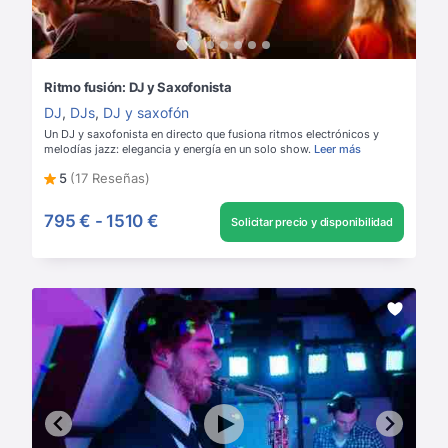
Ritmo fusión: DJ y Saxofonista
DJ
,
DJs
,
DJ y saxofón
Un DJ y saxofonista en directo que fusiona ritmos electrónicos y
melodías jazz: elegancia y energía en un solo show.
Leer más
5
(17 Reseñas)
795 €
-
1510 €
Solicitar precio y disponibilidad