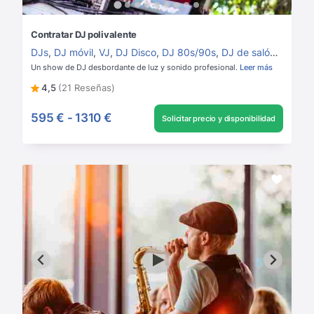
Contratar DJ polivalente
DJs
,
DJ móvil
,
VJ
,
DJ Disco
,
DJ 80s/90s
,
DJ de salón
,
DJ Ho
Un show de DJ desbordante de luz y sonido profesional.
Leer más
4,5
(21 Reseñas)
595 €
-
1310 €
Solicitar precio y disponibilidad