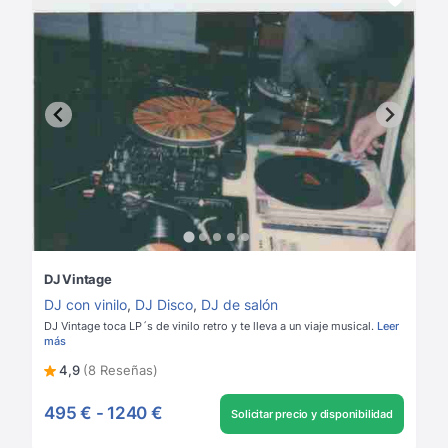
DJ Vintage
DJ con vinilo
,
DJ Disco
,
DJ de salón
DJ Vintage toca LP´s de vinilo retro y te lleva a un viaje musical.
Leer
más
4,9
(8 Reseñas)
495 €
-
1240 €
Solicitar precio y disponibilidad