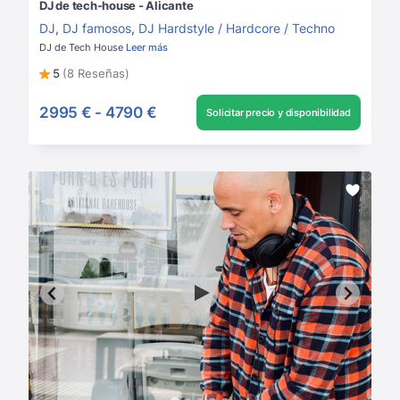
DJ de tech-house - Alicante
DJ
,
DJ famosos
,
DJ Hardstyle / Hardcore / Techno
DJ de Tech House
Leer más
5
(8 Reseñas)
2995 €
-
4790 €
Solicitar precio y disponibilidad