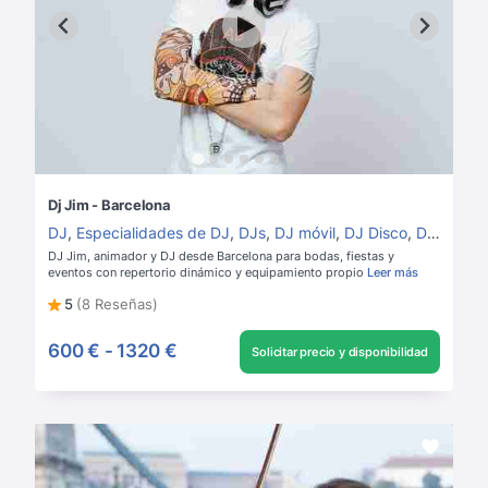
Dj Jim - Barcelona
DJ
,
Especialidades de DJ
,
DJs
,
DJ móvil
,
DJ Disco
,
DJ House
DJ Jim, animador y DJ desde Barcelona para bodas, fiestas y
eventos con repertorio dinámico y equipamiento propio
Leer más
5
(8 Reseñas)
600 €
-
1320 €
Solicitar precio y disponibilidad