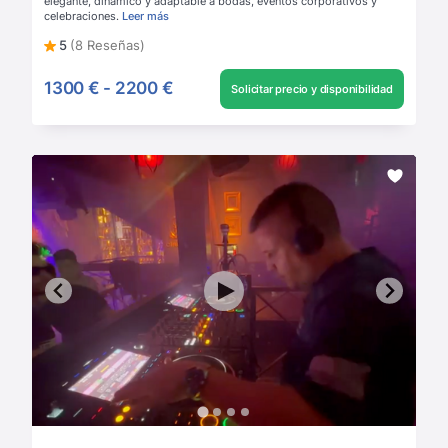
elegante, dinámico y adaptable a bodas, eventos corporativos y
celebraciones.
Leer más
5
(8 Reseñas)
1300 €
-
2200 €
Solicitar precio y disponibilidad