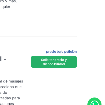
ro y más,
lquier
precio bajo petición
l -
Solicitar precio y
disponibilidad
al de masajes
arcelona que
s de
izadas para
raciones