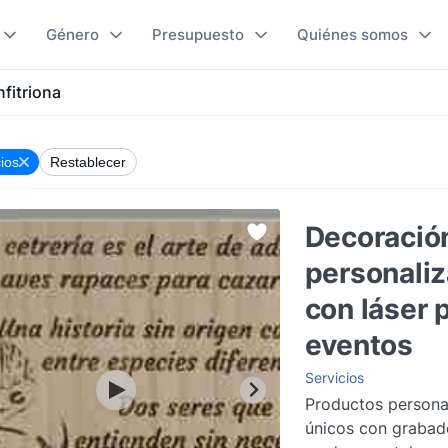
Género
Presupuesto
Quiénes somos
fitriona
ios
Restablecer
Decoració
personali
con láser 
eventos
Servicios
Productos persona
únicos con grabad