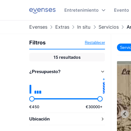
Entretenimiento
Evento
Evenses
Extras
In situ
Servicios
An
Filtros
Restablecer
Servic
15
resultados
¿Presupuesto?
€
450
€
30000
+
Ubicación