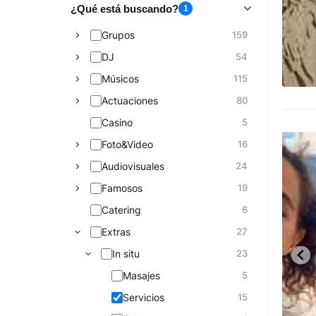
¿Qué está buscando?
1
Grupos
159
DJ
54
Músicos
115
Actuaciones
80
Casino
5
Foto&Video
16
Audiovisuales
24
Famosos
19
Catering
6
Extras
27
In situ
23
Masajes
5
Servicios
15