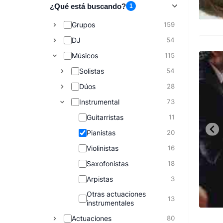
¿Qué está buscando?
1
Grupos
159
DJ
54
Músicos
115
Solistas
54
Dúos
28
Instrumental
73
Guitarristas
11
Pianistas
20
Violinistas
16
Saxofonistas
18
Arpistas
3
Otras actuaciones
13
instrumentales
Actuaciones
80