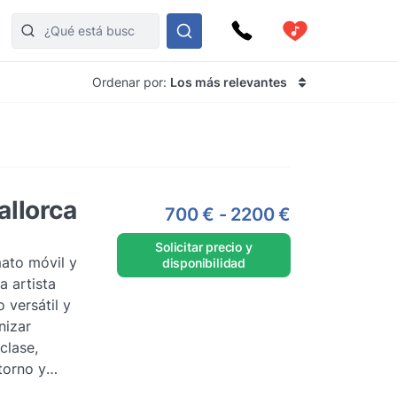
Ordenar por:
Los más relevantes
allorca
700 €
-
2200 €
Solicitar precio y
mato móvil y
disponibilidad
a artista
 versátil y
nizar
clase,
torno y
iencia