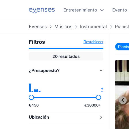
Entretenimiento
Evento
Evenses
Músicos
Instrumental
Pianis
Filtros
Restablecer
Pianis
20
resultados
¿Presupuesto?
€
450
€
30000
+
Ubicación