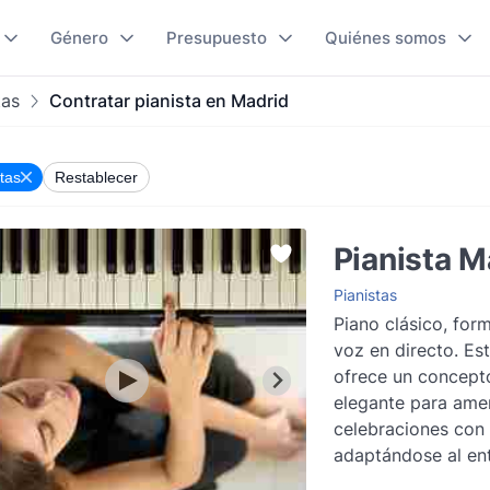
Género
Presupuesto
Quiénes somos
tas
Contratar pianista en Madrid
tas
Restablecer
Pianista M
Pianistas
Piano clásico, for
voz en directo. Est
ofrece un concepto
elegante para ame
celebraciones con 
adaptándose al en
creando una exper