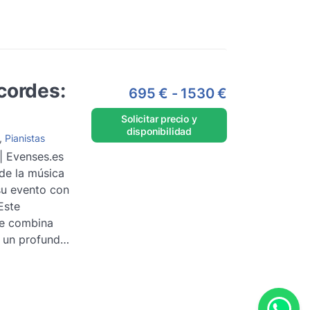
le.
Leer más
cordes:
695 €
-
1530 €
Solicitar precio y
disponibilidad
,
Pianistas
 | Evenses.es
de la música
su evento con
Este
te combina
y un profundo
er más