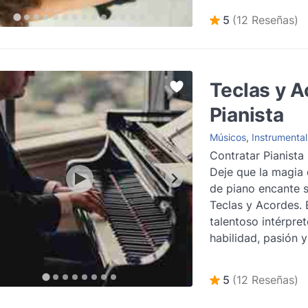
cercana y memorab
5
(12 Reseñas)
Teclas y A
Pianista
Músicos
,
Instrumental
Contratar Pianista
Deje que la magia 
de piano encante 
Teclas y Acordes. 
talentoso intérpre
habilidad, pasión 
conocimiento ...
Le
5
(12 Reseñas)