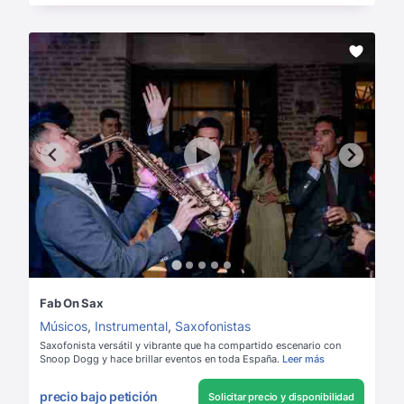
Fab On Sax
Músicos
,
Instrumental
,
Saxofonistas
Saxofonista versátil y vibrante que ha compartido escenario con
Snoop Dogg y hace brillar eventos en toda España.
Leer más
precio bajo petición
Solicitar precio y disponibilidad