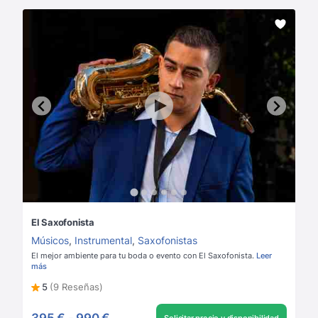
El Saxofonista
Músicos
,
Instrumental
,
Saxofonistas
El mejor ambiente para tu boda o evento con El Saxofonista.
Leer
más
5
(9 Reseñas)
395 €
-
990 €