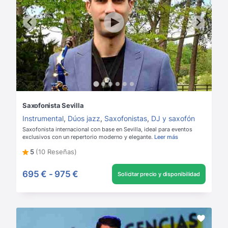
Saxofonista Sevilla
Instrumental
,
Dúos jazz
,
Saxofonistas
,
DJ y saxofón
Saxofonista internacional con base en Sevilla, ideal para eventos
exclusivos con un repertorio moderno y elegante.
Leer más
5
(10 Reseñas)
695 €
-
975 €
Solicitar precio y disponibilidad