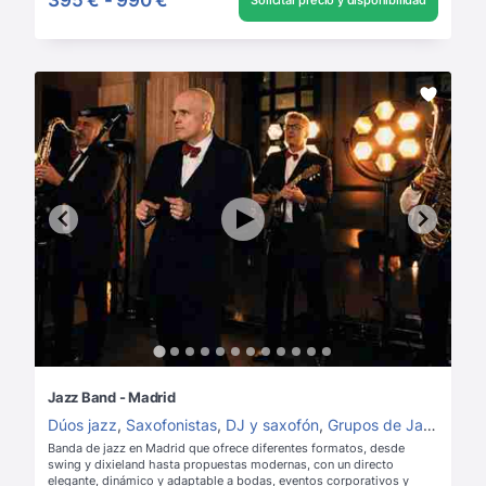
Solicitar precio y disponibilidad
Jazz Band - Madrid
Dúos jazz
,
Saxofonistas
,
DJ y saxofón
,
Grupos de Jazz
,
Grup
Banda de jazz en Madrid que ofrece diferentes formatos, desde
swing y dixieland hasta propuestas modernas, con un directo
elegante, dinámico y adaptable a bodas, eventos corporativos y