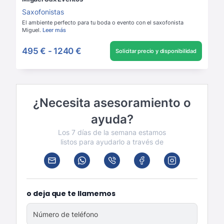
Saxofonistas
El ambiente perfecto para tu boda o evento con el saxofonista
Miguel.
Leer más
495 €
-
1240 €
Solicitar precio y disponibilidad
¿Necesita asesoramiento o
ayuda?
Los 7 días de la semana estamos
listos para ayudarlo a través de
o deja que te llamemos
Número de teléfono