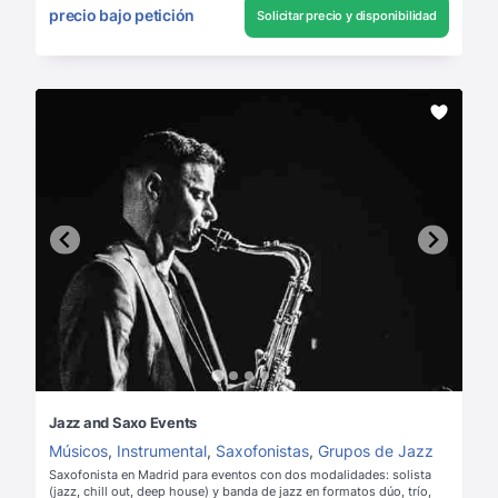
precio bajo petición
Solicitar precio y disponibilidad
Jazz and Saxo Events
Músicos
,
Instrumental
,
Saxofonistas
,
Grupos de Jazz
Saxofonista en Madrid para eventos con dos modalidades: solista
(jazz, chill out, deep house) y banda de jazz en formatos dúo, trío,