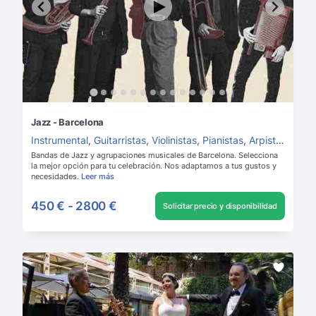
Jazz - Barcelona
Instrumental
,
Guitarristas
,
Violinistas
,
Pianistas
,
Arpistas
,
Saxo
Bandas de Jazz y agrupaciones musicales de Barcelona. Selecciona
la mejor opción para tu celebración. Nos adaptamos a tus gustos y
necesidades.
Leer más
450 €
-
2800 €
Solicitar precio y disponibilidad