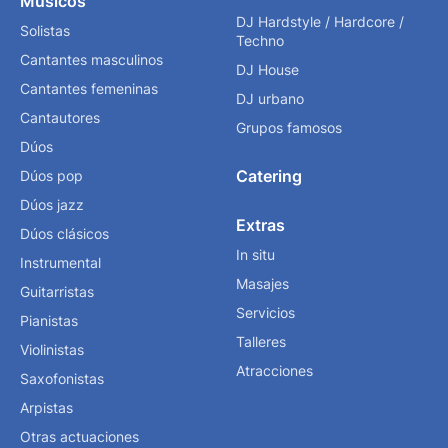
Músicos
DJ Hardstyle / Hardcore /
Solistas
Techno
Cantantes masculinos
DJ House
Cantantes femeninas
DJ urbano
Cantautores
Grupos famosos
Dúos
Catering
Dúos pop
Dúos jazz
Extras
Dúos clásicos
In situ
Instrumental
Masajes
Guitarristas
Servicios
Pianistas
Talleres
Violinistas
Atracciones
Saxofonistas
Arpistas
Otras actuaciones