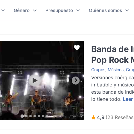
Género
Presupuesto
Quiénes somos
Banda de I
Pop Rock 
Grupos
,
Músicos
,
Grup
Versiones enérgica
imbatible y músico
esta banda de Ind
lo tiene todo.
Leer
4,9
(23 Reseñas