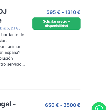
DJ
595 €
-
1310 €
e
Solicitar precio y
disponibilidad
Disco
,
DJ 80s/90s
,
DJ de salón
,
DJ House
,
DJ femenina
,
DJ con equ
sbordante de
ional.
ara animar
 en España?
olución
tro servicio
D...
Leer
)
gal -
650 €
-
3500 €