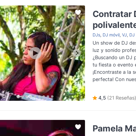
Contratar 
polivalent
DJs
,
DJ móvil
,
VJ
,
DJ 
Un show de DJ de
luz y sonido profes
¿Buscando un DJ p
tu fiesta o evento
¡Encontraste a la s
perfecta! Con nues
de contratación de 
más
4,5
(21 Reseñas
Pamela Ma