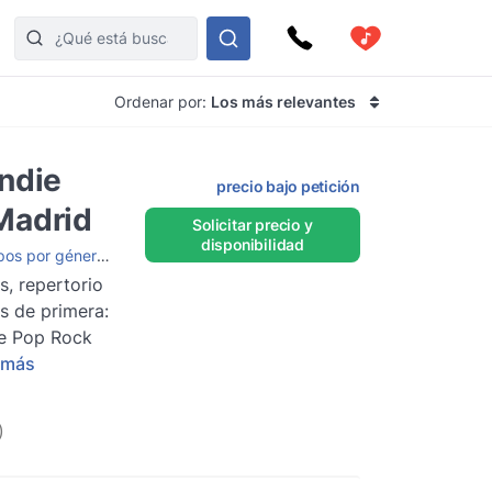
Ordenar por:
Los más relevantes
ndie
precio bajo petición
Madrid
Solicitar precio y
disponibilidad
os por género
,
Grupos de Rock
,
Grupos de música para boda
s, repertorio
s de primera:
ie Pop Rock
 más
)