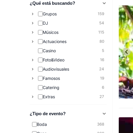
¿Qué está buscando?
Grupos
159
DJ
54
Músicos
115
Actuaciones
80
Casino
5
Foto&Video
16
Audiovisuales
24
Famosos
19
Catering
6
Extras
27
¿Tipo de evento?
Boda
368