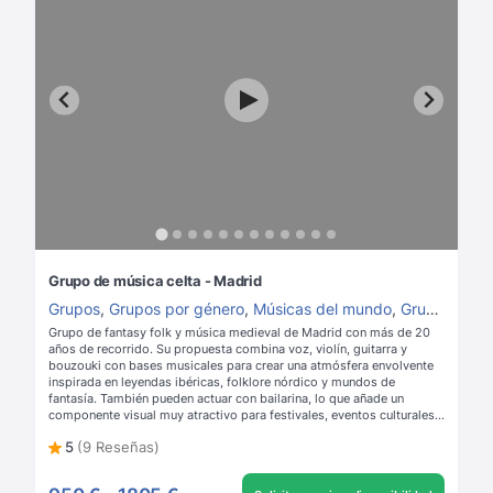
Grupo de música celta - Madrid
Grupos
,
Grupos por género
,
Músicas del mundo
,
Grupos de folk
Grupo de fantasy folk y música medieval de Madrid con más de 20
años de recorrido. Su propuesta combina voz, violín, guitarra y
bouzouki con bases musicales para crear una atmósfera envolvente
inspirada en leyendas ibéricas, folklore nórdico y mundos de
fantasía. También pueden actuar con bailarina, lo que añade un
componente visual muy atractivo para festivales, eventos culturales,
bodas temáticas y celebraciones con una estética celta, histórica o
5
(9 Reseñas)
fantástica.
Leer más