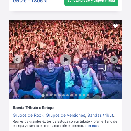
950 €
-
1805 €
Solicitar precio y disponibilidad
Banda Tributo a Estopa
Grupos de Rock
,
Grupos de versiones
,
Bandas tributo
,
Grupos
Revive los grandes éxitos de Estopa con un tributo vibrante, lleno de
energía y esencia en cada actuación en directo.
Leer más