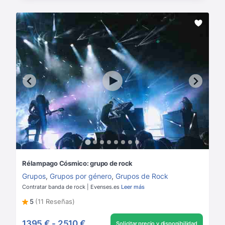
Rélampago Cósmico: grupo de rock
Grupos
,
Grupos por género
,
Grupos de Rock
Contratar banda de rock | Evenses.es
Leer más
5
(11 Reseñas)
1395 €
-
2510 €
Solicitar precio y disponibilidad