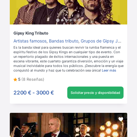
Gipsy King Tributo
Artistas famosos
,
Bandas tributo
,
Grupos de Gipsy Jazz
,
Grup
Es la banda ideal para quienes buscan revivir la rumba flamenca y el
espíritu festivo de los Gipsy Kings en cualquier tipo de evento. Con
un repertorio plagado de éxitos internacionales y una puesta en
escena vibrante, este cuarteto garantiza diversión, emoción y un viaje
musical inolvidable para todos los públicos. ¡Descubre la energía que
conquistó al mundo y haz que tu celebración sea única!
Leer más
5
(8 Reseñas)
2200 €
-
3000 €
Solicitar precio y disponibilidad