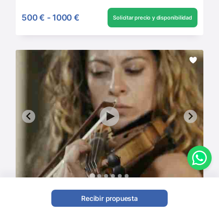
500 €
-
1000 €
Solicitar precio y disponibilidad
María Violinista Madrid
Recibir propuesta
Solistas
,
Orquestas
,
Dúos clásicos
,
Violinistas
,
Orquestas clásicas