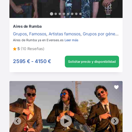
Aires de Rumba
Grupos
,
Famosos
,
Artistas famosos
,
Grupos por género
,
Grupo
Aires de Rumba ya en Evenses.es
Leer más
5
(10 Reseñas)
2595 €
-
4150 €
Solicitar precio y disponibilidad