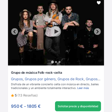
Grupo de música Folk-rock-celta
Grupos
,
Grupos por género
,
Grupos de Rock
,
Grupos de música para boda
Disfruta de un vibrante concierto celta con música en directo, bailes
tradicionales y un ambiente totalmente interactivo.
Leer más
5
(13 Reseñas)
950 €
-
1805 €
Solicitar precio y disponibilidad