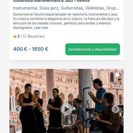
Guitarrista Instrumentista & Jazz – Sevilla
Instrumental
,
Dúos jazz
,
Guitarristas
,
Violinistas
,
Grupos de música para boda
Guitarrista en Sevilla especializado en repertorio instrumental y jazz.
Su música combina la elegancia de lo clásico, la frescura del jazz y la
emoción de las bandas sonoras, perfecto para bodas y eventos
distinguidos.
Leer más
5
(12 Reseñas)
400 €
-
1650 €
Solicitar precio y disponibilidad