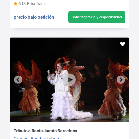
5
(8 Reseñas)
precio bajo petición
Solicitar precio y disponibilidad
Tributo a Rocío Jurado Barcelona
Grupos
,
Bandas tributo