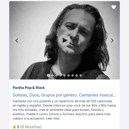
Panita Pop & Rock
Solistas
,
Dúos
,
Grupos por género
,
Cantantes masculinos
,
Can
Cantante con voz potente y un repertorio de más de 100 canciones
en inglés y español. Desde clásicos pop-rock de los 80s y 90s hasta
los hits actuales, crea el ambiente ideal para bodas, fiestas y
eventos. Puede ir como solista o formato dúo/trío para darle más
cuerpo a la actuación.
Leer más
5
(8 Reseñas)