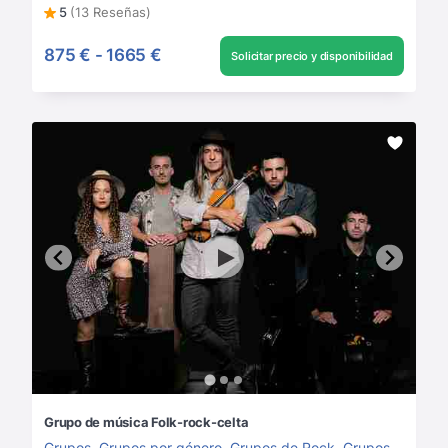
5
(13 Reseñas)
875 €
-
1665 €
Solicitar precio y disponibilidad
Grupo de música Folk-rock-celta
Grupos
,
Grupos por género
,
Grupos de Rock
,
Grupos de música para boda