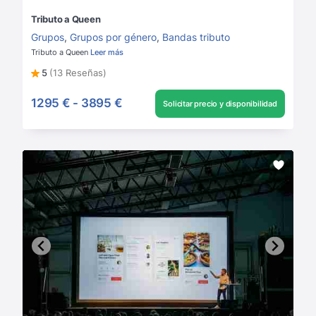
Tributo a Queen
Grupos
,
Grupos por género
,
Bandas tributo
Tributo a Queen
Leer más
5
(13 Reseñas)
1295 €
-
3895 €
Solicitar precio y disponibilidad