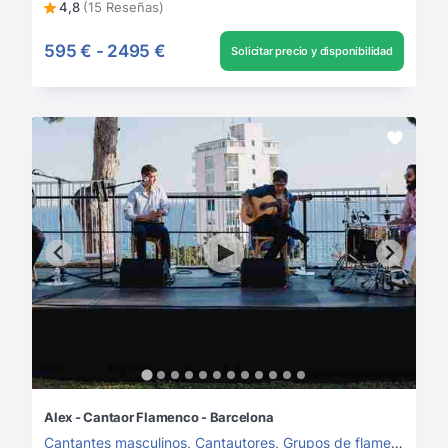
4,8
(15 Reseñas)
595 €
-
2495 €
Solicitar precio y disponibilidad
Alex - Cantaor Flamenco - Barcelona
Cantantes masculinos
,
Cantautores
,
Grupos de flamenco