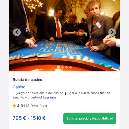
Ruleta de casino
Casino
El juego por excelencia del casino. ¡Jugar a la ruleta nunca fue tan
sencillo y divertido!
Leer más
4,9
(13 Reseñas)
795 €
-
1510 €
Solicitar precio y disponibilidad