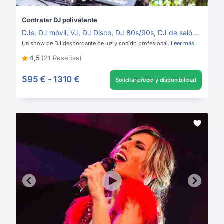
Contratar DJ polivalente
DJs
,
DJ móvil
,
VJ
,
DJ Disco
,
DJ 80s/90s
,
DJ de salón
,
DJ Ho
Un show de DJ desbordante de luz y sonido profesional.
Leer más
4,5
(21 Reseñas)
595 €
-
1310 €
Solicitar precio y disponibilidad