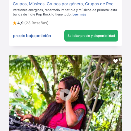
Grupos
,
Músicos
,
Grupos por género
,
Grupos de Rock
,
Grupos
Versiones enérgicas, repertorio imbatible y músicos de primera: esta
banda de Indie Pop Rock lo tiene todo.
Leer más
4,9
(23 Reseñas)
precio bajo petición
Solicitar precio y disponibilidad