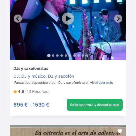
DJs y saxofonistas
DJ
,
DJ y músico
,
DJ y saxofón
¡Fantástico espectáculo con DJ y saxofonista en vivo!
Leer más
4,8
(13 Reseñas)
695 €
-
1530 €
Solicitar precio y disponibilidad