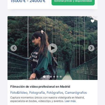
15000 €
-
24000 €
Solicitar precio y disponibilidad
Filmación de vídeo profesional en Madrid
Foto&Video
,
Fotografía
,
Fotógrafos
,
Camarógrafos
Captura momentos únicos con nuestra videógrafa en Madrid,
especialista en bodas, videoclips y eventos.
Leer más