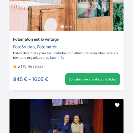
Fotomatón estilo vintage
Foto&Video
,
Fotomatón
Fotos divertidas para los invitados con álbum de recuerdos para los
novios u organizadores
Leer más
5
(13 Reseñas)
845 €
-
1605 €
Solicitar precio y disponibilidad