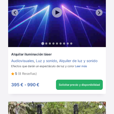
Alquilar iluminación láser
Audiovisuales
,
Luz y sonido
,
Alquiler de luz y sonido
Efectos que darán un espectáculo de luz y color
Leer más
5
(8 Reseñas)
395 €
-
990 €
Solicitar precio y disponibilidad