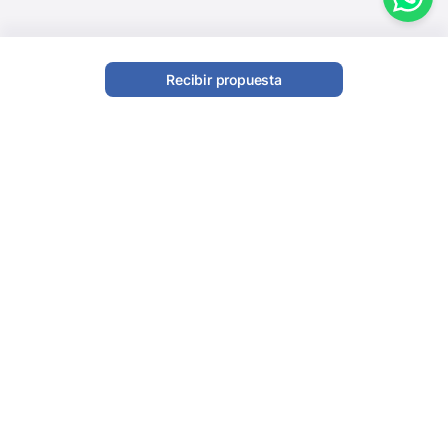
Recibir propuesta
Calidad garantizada
Servicio personalizado
Garantizamos la actuación siempre
Experiencia en más de 10,000 eventos