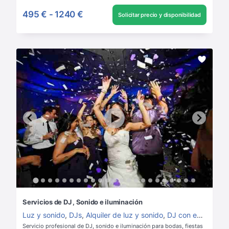
495 €
-
1240 €
Solicitar precio y disponibilidad
Servicios de DJ , Sonido e iluminación
Luz y sonido
,
DJs
,
Alquiler de luz y sonido
,
DJ con equipo
Servicio profesional de DJ, sonido e iluminación para bodas, fiestas