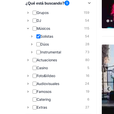
¿Qué está buscando?
1
Grupos
159
DJ
54
Músicos
115
Solistas
54
Dúos
28
Instrumental
73
Actuaciones
80
Casino
5
Foto&Video
16
Audiovisuales
24
Famosos
19
Catering
6
Extras
27