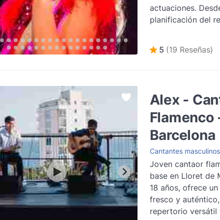
actuaciones. Desde
planificación del r
hasta los detalles 
logísticos, asegur
5
(19 Reseñas)
experiencia fluida 
preocupaciones pa
anfitriones. Con m
canciones en su set
Alex - Can
hacer tu evento pe
Flamenco 
la perfección.
Lee
Barcelona
Cantantes masculinos
Joven cantaor fla
base en Lloret de 
18 años, ofrece un
fresco y auténtico
repertorio versátil