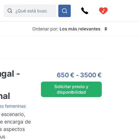
Ordenar por:
Los más relevantes
gal -
650 €
-
3500 €
Solicitar precio y
disponibilidad
nal
es femeninas
l escenario,
se encarga de
s aspectos
sus