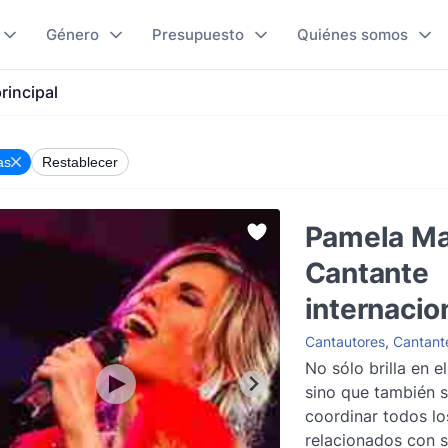
Género
Presupuesto
Quiénes somos
rincipal
as
Restablecer
Pamela Ma
Cantante
internacio
Cantautores
,
Cantant
No sólo brilla en e
sino que también 
coordinar todos lo
relacionados con 