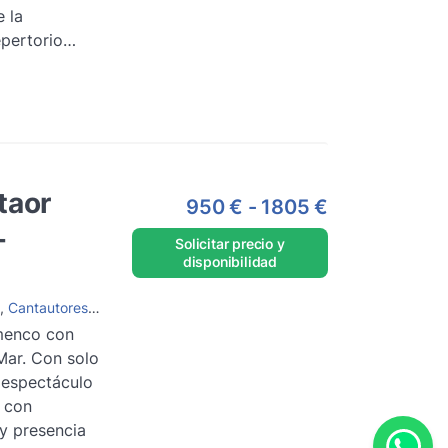
 la
epertorio
técnicos y
a una
y libre de
ra los
ás de 1000
list, podrá
taor
950 €
-
1805 €
rsonalizado a
-
r más
Solicitar precio y
disponibilidad
,
Cantautores
,
Grupos de flamenco
menco con
Mar. Con solo
 espectáculo
, con
 y presencia