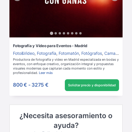
Fotografía y Vídeo para Eventos - Madrid
Foto&Video
,
Fotografía
,
Fotomatón
,
Fotógrafos
,
Camarógrafos
Productora de fotografía y vídeo en Madrid especializada en bodas y
eventos, con enfoque creativo, organización integral y propuestas
visuales modernas que capturan cada momento con estilo y
profesionalidad.
Leer más
800 €
-
3275 €
Solicitar precio y disponibilidad
¿Necesita asesoramiento o
ayuda?