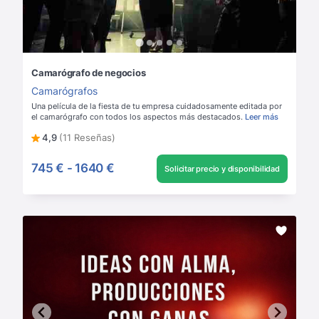
Camarógrafo de negocios
Camarógrafos
Una película de la fiesta de tu empresa cuidadosamente editada por
el camarógrafo con todos los aspectos más destacados.
Leer más
4,9
(11 Reseñas)
745 €
-
1640 €
Solicitar precio y disponibilidad