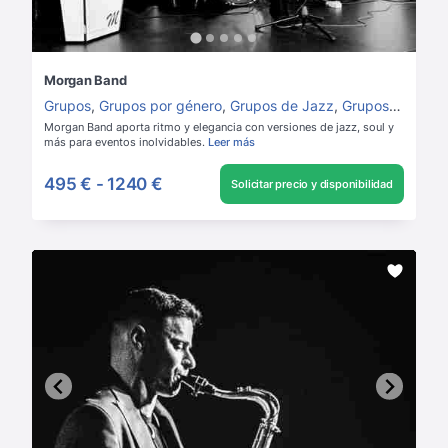
Morgan Band
Grupos
,
Grupos por género
,
Grupos de Jazz
,
Grupos de versiones
Morgan Band aporta ritmo y elegancia con versiones de jazz, soul y
más para eventos inolvidables.
Leer más
495 €
-
1240 €
Solicitar precio y disponibilidad