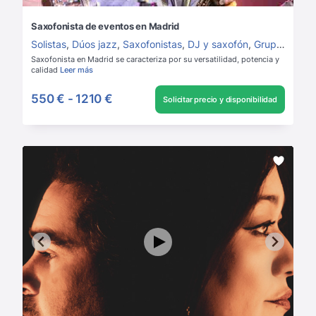
Saxofonista de eventos en Madrid
Solistas
,
Dúos jazz
,
Saxofonistas
,
DJ y saxofón
,
Grupos de Jazz
Saxofonista en Madrid se caracteriza por su versatilidad, potencia y
calidad
Leer más
550 €
-
1210 €
Solicitar precio y disponibilidad