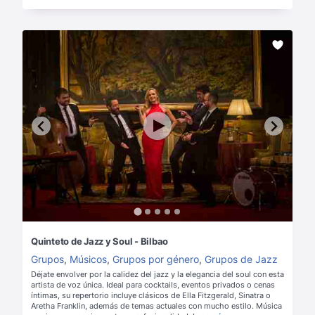
Quinteto de Jazz y Soul - Bilbao
Grupos
,
Músicos
,
Grupos por género
,
Grupos de Jazz
Déjate envolver por la calidez del jazz y la elegancia del soul con esta
artista de voz única. Ideal para cocktails, eventos privados o cenas
íntimas, su repertorio incluye clásicos de Ella Fitzgerald, Sinatra o
Aretha Franklin, además de temas actuales con mucho estilo. Música