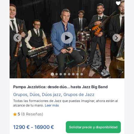
Pampa Jazzística: desde dúo... hasta Jazz Big Band
Grupos
,
Dúos
,
Dúos jazz
,
Grupos de Jazz
Todas las formaciones de Jazz que puedas imaginar, ahora están al
alcance de tu mano.
Leer más
5
(8 Reseñas)
1290 €
-
16900 €
Solicitar precio y disponibilidad