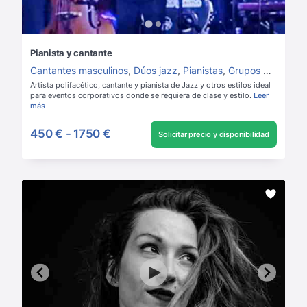
Pianista y cantante
Cantantes masculinos
,
Dúos jazz
,
Pianistas
,
Grupos de Jazz
,
Artista polifacético, cantante y pianista de Jazz y otros estilos ideal
para eventos corporativos donde se requiera de clase y estilo.
Leer
más
450 €
-
1750 €
Solicitar precio y disponibilidad