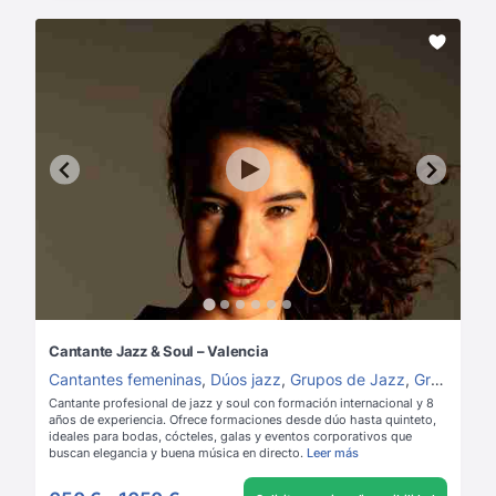
Cantante Jazz & Soul – Valencia
Cantantes femeninas
,
Dúos jazz
,
Grupos de Jazz
,
Grupos de Soul
Cantante profesional de jazz y soul con formación internacional y 8
años de experiencia. Ofrece formaciones desde dúo hasta quinteto,
ideales para bodas, cócteles, galas y eventos corporativos que
buscan elegancia y buena música en directo.
Leer más