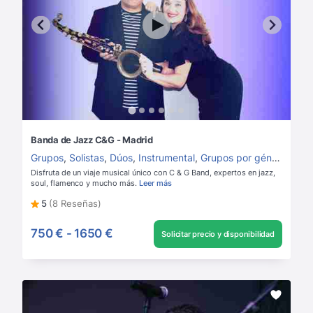
Banda de Jazz C&G - Madrid
Grupos
,
Solistas
,
Dúos
,
Instrumental
,
Grupos por género
,
Dúos
Disfruta de un viaje musical único con C & G Band, expertos en jazz,
soul, flamenco y mucho más.
Leer más
5
(8 Reseñas)
750 €
-
1650 €
Solicitar precio y disponibilidad