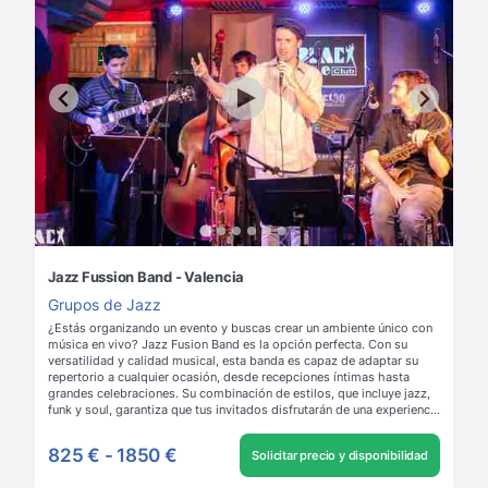
Jazz Fussion Band - Valencia
Grupos de Jazz
¿Estás organizando un evento y buscas crear un ambiente único con
música en vivo? Jazz Fusion Band es la opción perfecta. Con su
versatilidad y calidad musical, esta banda es capaz de adaptar su
repertorio a cualquier ocasión, desde recepciones íntimas hasta
grandes celebraciones. Su combinación de estilos, que incluye jazz,
funk y soul, garantiza que tus invitados disfrutarán de una experiencia
inolvidable. Reserva Jazz Fusion Band a través de Evenses y asegura
el éxito de tu próximo evento.
Leer más
825 €
-
1850 €
Solicitar precio y disponibilidad