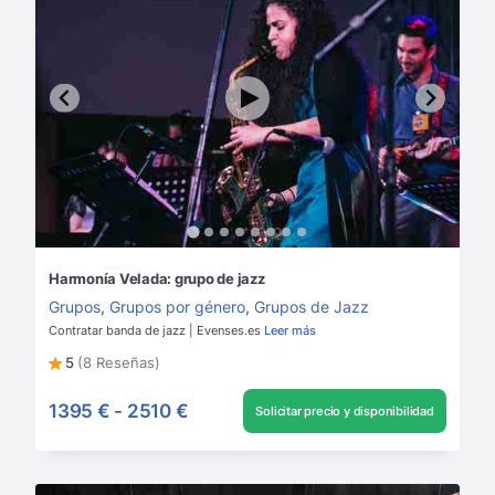
Harmonía Velada: grupo de jazz
Grupos
,
Grupos por género
,
Grupos de Jazz
Contratar banda de jazz | Evenses.es
Leer más
5
(8 Reseñas)
1395 €
-
2510 €
Solicitar precio y disponibilidad