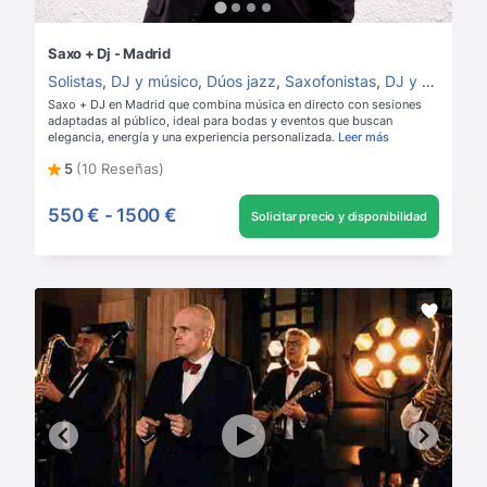
Saxo + Dj - Madrid
Solistas
,
DJ y músico
,
Dúos jazz
,
Saxofonistas
,
DJ y saxofón
,
Saxo + DJ en Madrid que combina música en directo con sesiones
adaptadas al público, ideal para bodas y eventos que buscan
elegancia, energía y una experiencia personalizada.
Leer más
5
(10 Reseñas)
550 €
-
1500 €
Solicitar precio y disponibilidad