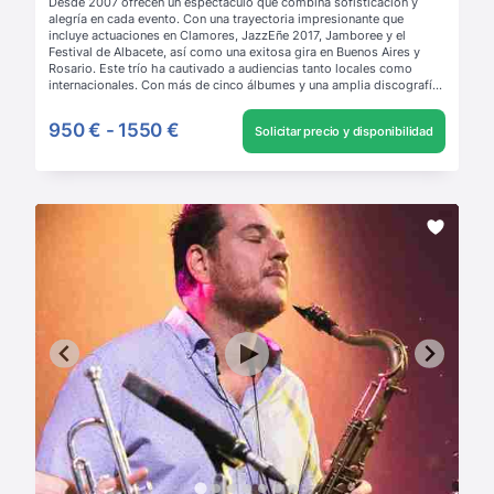
Desde 2007 ofrecen un espectáculo que combina sofisticación y
alegría en cada evento. Con una trayectoria impresionante que
incluye actuaciones en Clamores, JazzEñe 2017, Jamboree y el
Festival de Albacete, así como una exitosa gira en Buenos Aires y
Rosario. Este trío ha cautivado a audiencias tanto locales como
internacionales. Con más de cinco álbumes y una amplia discografía
en Spotify, este trío de Jazz transformará tu evento en una
celebración inolvidable con su fuerza musical y experiencia.
Leer más
950 €
-
1550 €
Solicitar precio y disponibilidad