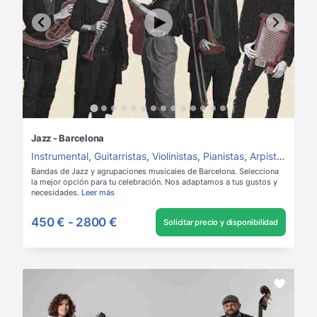
Jazz - Barcelona
Instrumental
,
Guitarristas
,
Violinistas
,
Pianistas
,
Arpistas
,
Saxo
Bandas de Jazz y agrupaciones musicales de Barcelona. Selecciona
la mejor opción para tu celebración. Nos adaptamos a tus gustos y
necesidades.
Leer más
450 €
-
2800 €
Solicitar precio y disponibilidad