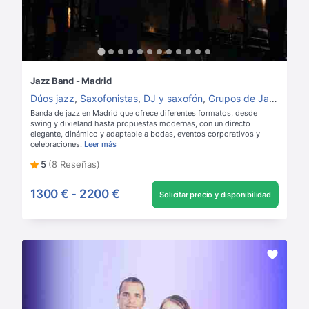
Jazz Band - Madrid
Dúos jazz
,
Saxofonistas
,
DJ y saxofón
,
Grupos de Jazz
,
Grup
Banda de jazz en Madrid que ofrece diferentes formatos, desde
swing y dixieland hasta propuestas modernas, con un directo
elegante, dinámico y adaptable a bodas, eventos corporativos y
celebraciones.
Leer más
5
(8 Reseñas)
1300 €
-
2200 €
Solicitar precio y disponibilidad