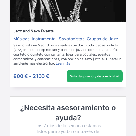
Jazz and Saxo Events
Músicos
,
Instrumental
,
Saxofonistas
,
Grupos de Jazz
Saxofonista en Madrid para eventos con dos modalidades: solista
(jazz, chill out, deep house) y banda de jazz en formatos dúo, trío,
cuarteto o quinteto con cantante. Ideal para cócteles, eventos
corporativos y celebraciones, con opción de saxo junto a DJ para un
ambiente más electrónico.
Leer más
600 €
-
2100 €
Solicitar precio y disponibilidad
¿Necesita asesoramiento o
ayuda?
Los 7 días de la semana estamos
listos para ayudarlo a través de