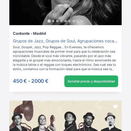
Cantante - Madrid
Grupos de Jazz
,
Grupos de Soul
,
Agrupaciones vocales
,
Grup
Soul, Gospel, Jazz, Pop Reggae... En Evenses, te ofrecemos
agrupaciones musicales de primer nivel para que tu celebración sea
inolvidable. Desde el soul más vibrante, pasando por el jazz más
elegante y el gospel más emocionante, hasta el ritmo envolvente de
la música latina o el reggae con toques electrónicos. Sea cual sea tu
estilo, contamos con la formación ideal para que la música sea la
gran protagonista de tu evento.
Leer más
450 €
-
2000 €
Solicitar precio y disponibilidad