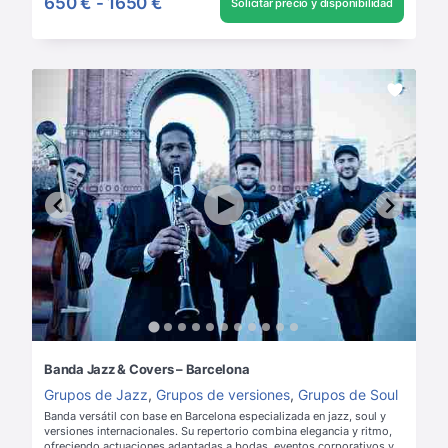
650 €
-
1650 €
Solicitar precio y disponibilidad
Banda Jazz & Covers – Barcelona
Grupos de Jazz
,
Grupos de versiones
,
Grupos de Soul
Banda versátil con base en Barcelona especializada en jazz, soul y
versiones internacionales. Su repertorio combina elegancia y ritmo,
ofreciendo actuaciones adaptadas a bodas, eventos corporativos y