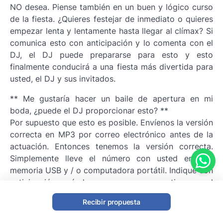
NO desea. Piense también en un buen y lógico curso
de la fiesta. ¿Quieres festejar de inmediato o quieres
empezar lenta y lentamente hasta llegar al clímax? Si
comunica esto con anticipación y lo comenta con el
DJ, el DJ puede prepararse para esto y esto
finalmente conducirá a una fiesta más divertida para
usted, el DJ y sus invitados.
** Me gustaría hacer un baile de apertura en mi
boda, ¿puede el DJ proporcionar esto? **
Por supuesto que esto es posible. Envíenos la versión
correcta en MP3 por correo electrónico antes de la
actuación. Entonces tenemos la versión correcta.
Simplemente lleve el número con usted en una
memoria USB y / o computadora portátil. Indique con
anticipación cuándo se espera que activemos el
número de apertura, ¡estaremos felices de cooperar!
Recibir propuesta
** ¿El DJ trae luz y sonido con él? **