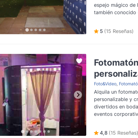
espejo mágico de 
también conocido
Mirror, una propue.
5
(15 Reseñas)
Fotomató
personaliz
Foto&Video
,
Fotomató
Alquila un fotomat
personalizable y c
divertidos en bodas
eventos corporativ
4,8
(15 Reseñas