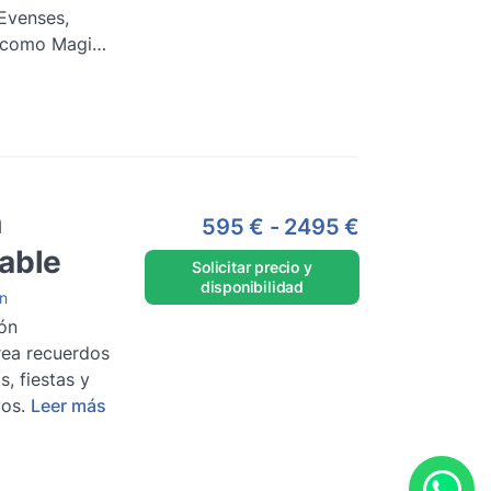
Evenses,
 como Magic
..
Leer más
n
595 €
-
2495 €
able
Solicitar precio y
disponibilidad
n
ón
rea recuerdos
, fiestas y
os.
Leer más
)