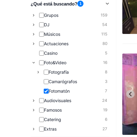
¿Qué está buscando?
1
Grupos
159
DJ
54
Músicos
115
Actuaciones
80
Casino
5
Foto&Video
16
Fotografía
8
Camarógrafos
3
Fotomatón
7
Audiovisuales
24
Famosos
19
Catering
6
Extras
27