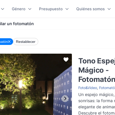
Género
Presupuesto
Quiénes somos
ilar un fotomatón
matón
Restablecer
Tono Espe
Mágico -
Fotomató
Foto&Video
,
Fotomató
Un espejo mágico,
sonrisas: la forma 
elegante de animar
Descubre el fotom