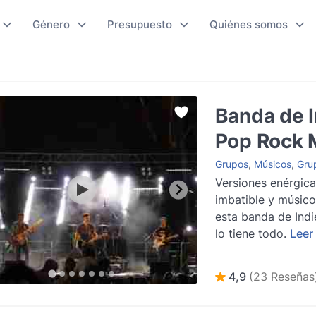
Género
Presupuesto
Quiénes somos
Banda de I
Pop Rock 
Grupos
,
Músicos
,
Grup
Versiones enérgica
imbatible y músico
esta banda de Ind
lo tiene todo.
Leer
4,9
(23 Reseñas