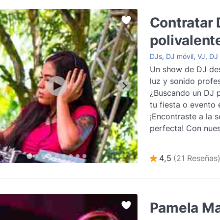
Contratar 
polivalent
DJs
,
DJ móvil
,
VJ
,
DJ 
Un show de DJ de
luz y sonido profes
¿Buscando un DJ p
tu fiesta o evento
¡Encontraste a la s
perfecta! Con nues
de contratación de 
más
4,5
(21 Reseñas
Pamela Ma