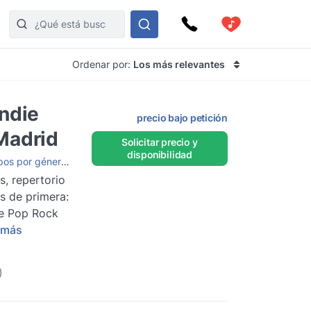
Ordenar por:
Los más relevantes
ndie
precio bajo petición
Madrid
Solicitar precio y
disponibilidad
os por género
,
Grupos de Rock
,
Grupos de música para boda
s, repertorio
s de primera:
ie Pop Rock
 más
)