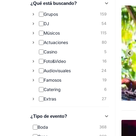
¿Qué está buscando?
Grupos
159
DJ
54
Músicos
115
Actuaciones
80
Casino
5
Foto&Video
16
Audiovisuales
24
Famosos
19
Catering
6
Extras
27
¿Tipo de evento?
Boda
368