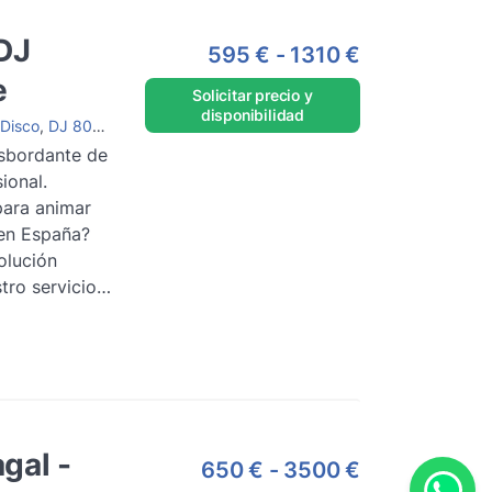
DJ
595 €
-
1310 €
e
Solicitar precio y
disponibilidad
Disco
,
DJ 80s/90s
,
DJ de salón
,
DJ House
,
DJ femenina
,
DJ con equ
sbordante de
ional.
ara animar
 en España?
olución
tro servicio
D...
Leer
)
gal -
650 €
-
3500 €